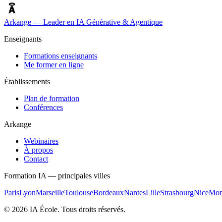
Arkange — Leader en IA Générative & Agentique
Enseignants
Formations enseignants
Me former en ligne
Établissements
Plan de formation
Conférences
Arkange
Webinaires
À propos
Contact
Formation IA — principales villes
Paris
Lyon
Marseille
Toulouse
Bordeaux
Nantes
Lille
Strasbourg
Nice
Mont
©
2026
IA École
. Tous droits réservés.